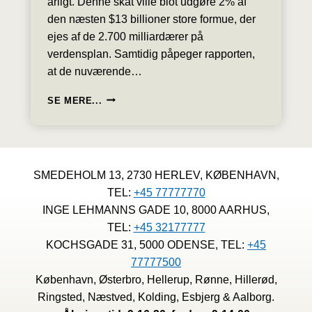
årligt. Denne skat ville blot udgøre 2% af
den næsten $13 billioner store formue, der
ejes af de 2.700 milliardærer på
verdensplan. Samtidig påpeger rapporten,
at de nuværende…
GLOBAL
SE MERE...
MILLIARDÆRSKAT
KAN
INDBRINGE
$250
MILLIARDER
SMEDEHOLM 13, 2730 HERLEV, KØBENHAVN,
ÅRLIGT,
TEL:
+45 77777770
SIGER
STUDIE
INGE LEHMANNS GADE 10, 8000 AARHUS,
TEL:
+45 32177777
KOCHSGADE 31, 5000 ODENSE, TEL:
+45
77777500
København, Østerbro, Hellerup, Rønne, Hillerød,
Ringsted, Næstved, Kolding, Esbjerg & Aalborg.