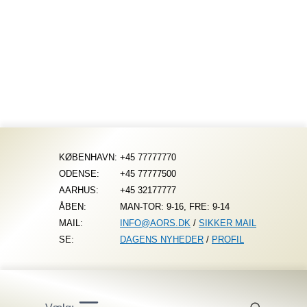
Fortsæt
til
indhold
KØBENHAVN:
+45 77777770
ODENSE:
+45 77777500
AARHUS:
+45 32177777
ÅBEN:
MAN-TOR: 9-16, FRE: 9-14
MAIL:
INFO@AORS.DK
/
SIKKER MAIL
SE:
DAGENS NYHEDER
/
PROFIL