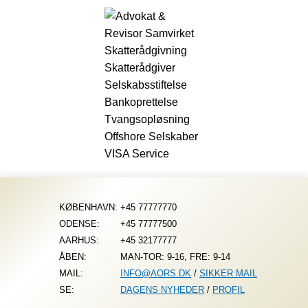
Fortsæt
til
indhold
KØBENHAVN:
+45 77777770
ODENSE:
+45 77777500
AARHUS:
+45 32177777
ÅBEN:
MAN-TOR: 9-16, FRE: 9-14
MAIL:
INFO@AORS.DK
/
SIKKER MAIL
SE:
DAGENS NYHEDER
/
PROFIL