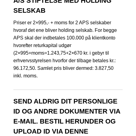
A/S STIFTELSE MED HOLDING
SELSKAB
Priser er 2×995,- + moms for 2 APS selskaber
hvoraf det ene bliver holding selskab. For begge
APS skal der indbetales 100.000 på klientkonto
hvorefter returkapital udgør
(2×995+moms=1.243,75+2×670 kr. i gebyr til
erhvervsstyrelsen hvorfor der tilbage betales kr.:
96.172,50. Samlet pris bliver dermed: 3.827,50
inkl. moms.
SEND ALDRIG DIT PERSONLIGE
ID OG ANDRE DOKUMENTER VIA
E-MAIL. BESTIL HERUNDER OG
UPLOAD ID VIA DENNE