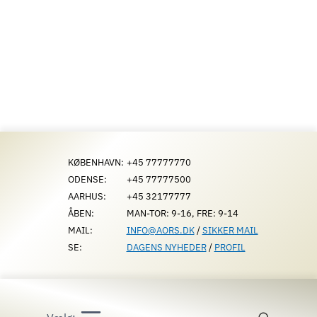
Fortsæt
til
indhold
KØBENHAVN:
+45 77777770
ODENSE:
+45 77777500
AARHUS:
+45 32177777
ÅBEN:
MAN-TOR: 9-16, FRE: 9-14
MAIL:
INFO@AORS.DK
/
SIKKER MAIL
SE:
DAGENS NYHEDER
/
PROFIL