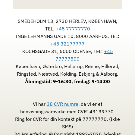
SMEDEHOLM 13, 2730 HERLEV, KØBENHAVN,
TEL:
+45 77777770
INGE LEHMANNS GADE 10, 8000 AARHUS, TEL:
+45 32177777
KOCHSGADE 31, 5000 ODENSE, TEL:
+45
77777500
København, Østerbro, Hellerup, Rønne, Hillerød,
Ringsted, Næstved, Kolding, Esbjerg & Aalborg.
Åbningstid: 9-16:30, fredag: 9-14:00
Vi har
38 CVR numre,
da vi er et
henvisningssamvirke med CVR: 43139770.
Ring for CVR for din kontakt på 77777770. (Ikke
SMS)
34 års erfaring! © Copyright 1992-2026 Advokat