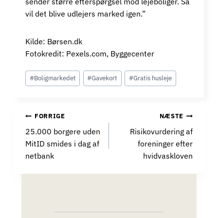
sender større efterspørgsel mod lejeboliger. Så
vil det blive udlejers marked igen.”
Kilde: Børsen.dk
Fotokredit: Pexels.com, Byggecenter
Indlæg-
#
Boligmarkedet
#
Gavekort
#
Gratis husleje
tags:
INDLÆGSNAVIGATION
FORRIGE
NÆSTE
25.000 borgere uden
Risikovurdering af
MitID smides i dag af
foreninger efter
netbank
hvidvaskloven