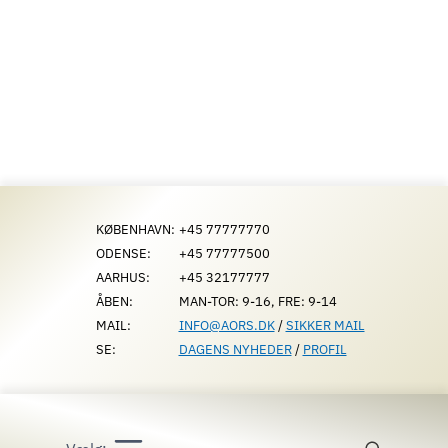
Fortsæt
til
indhold
KØBENHAVN:
+45 77777770
ODENSE:
+45 77777500
AARHUS:
+45 32177777
ÅBEN:
MAN-TOR: 9-16, FRE: 9-14
MAIL:
INFO@AORS.DK
/
SIKKER MAIL
SE:
DAGENS NYHEDER
/
PROFIL