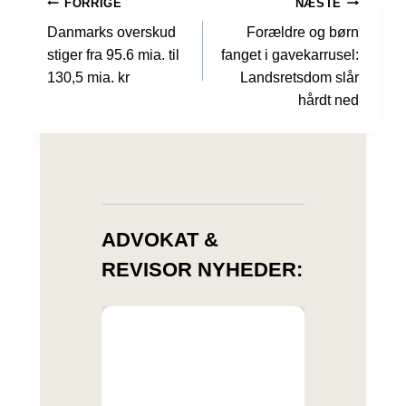
INDLÆGSNAVIGATION
FORRIGE
NÆSTE
Danmarks overskud
Forældre og børn
stiger fra 95.6 mia. til
fanget i gavekarrusel:
130,5 mia. kr
Landsretsdom slår
hårdt ned
ADVOKAT &
REVISOR NYHEDER: