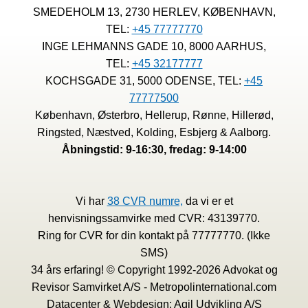
SMEDEHOLM 13, 2730 HERLEV, KØBENHAVN,
TEL:
+45 77777770
INGE LEHMANNS GADE 10, 8000 AARHUS,
TEL:
+45 32177777
KOCHSGADE 31, 5000 ODENSE, TEL:
+45
77777500
København, Østerbro, Hellerup, Rønne, Hillerød,
Ringsted, Næstved, Kolding, Esbjerg & Aalborg.
Åbningstid: 9-16:30, fredag: 9-14:00
Vi har
38 CVR numre,
da vi er et
henvisningssamvirke med CVR: 43139770.
Ring for CVR for din kontakt på 77777770. (Ikke
SMS)
34 års erfaring! © Copyright 1992-2026 Advokat og
Revisor Samvirket A/S - Metropolinternational.com
Datacenter & Webdesign: Agil Udvikling A/S