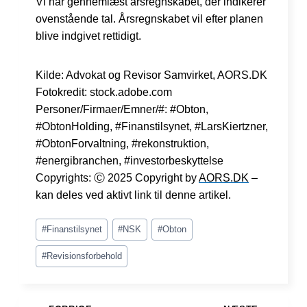
Vi har gennemlæst årsregnskabet, der indikerer
ovenstående tal. Årsregnskabet vil efter planen
blive indgivet rettidigt.
Kilde: Advokat og Revisor Samvirket, AORS.DK
Fotokredit: stock.adobe.com
Personer/Firmaer/Emner/#: #Obton,
#ObtonHolding, #Finanstilsynet, #LarsKiertzner,
#ObtonForvaltning, #rekonstruktion,
#energibranchen, #investorbeskyttelse
Copyrights: Ⓒ 2025 Copyright by
AORS.DK
–
kan deles ved aktivt link til denne artikel.
Indlæg-
#
Finanstilsynet
#
NSK
#
Obton
tags:
#
Revisionsforbehold