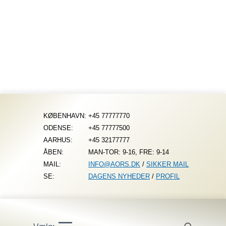
Fortsæt
til
indhold
KØBENHAVN:
+45 77777770
ODENSE:
+45 77777500
AARHUS:
+45 32177777
ÅBEN:
MAN-TOR: 9-16, FRE: 9-14
MAIL:
INFO@AORS.DK
/
SIKKER MAIL
SE:
DAGENS NYHEDER
/
PROFIL